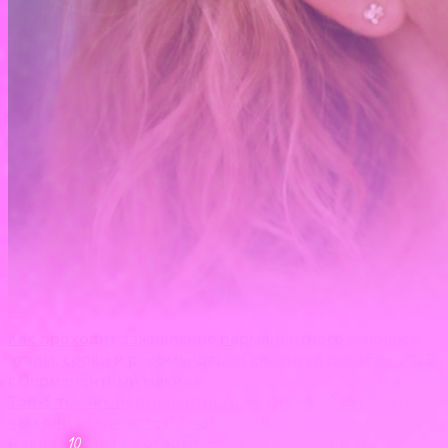
Как проходит заживление перманентного макияжа:
этапы, сроки и рекомендации клиенту
8 декабря 2025
г.
Перманентный макияж
Топ-5 техник перманентного макияжа 2026 года и
чем они отличаются
12 ноября 2025 г.
Перманентный
макияж
задач, которые должен уметь решать
10