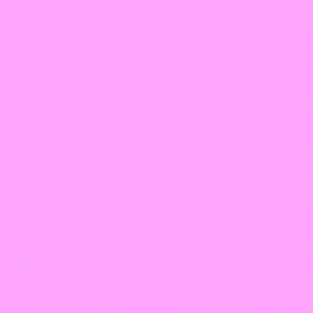
Нижний Новгород
+7 (831) 266-04-90
info@viktoria-profi.ru
ул. Березовская, д. 101
ул. Белозерская, д. 1
ул. Тверская, д. 20
ул. Свободы, д. 40
ул. Барминская, д. 15
пл. Свободы, д. 6
Лицензия на образование
Медицинская
лицензия
Оферта
Политика использования cookie-файлов
Политика
обработки персональных данных
Франшиза
Лицензия на образование
Медицинская лицензия
Оферта
Политика использования cookie-файлов
Политика обработки персональных данных