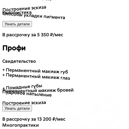
Построение эскиза
Колористика
Способы укладки пигмента
Узнать детали
В рассрочку за 5 350 ₽/мес
Профи
Свидетельство
+ Перманентный макияж губ
+ Перманентный макияж глаз
+ Помадные губы
Перманентный макияж бровей
Пудровое напыление
Построение эскиза
Узнать детали
В рассрочку за 13 200 ₽/мес
Много
практики