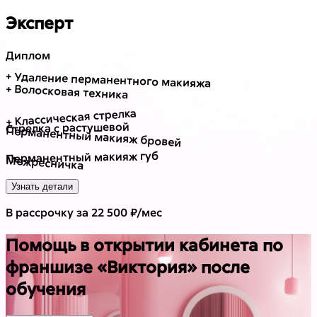
Эксперт
Диплом
+ Удаление перманентного макияжа
+ Волосковая техника
+ Классическая стрелка
Стрелка с растушевой
Перманентный макияж бровей
Перманентный макияж губ
Межресничка
Узнать детали
В рассрочку за 22 500 ₽/мес
Помощь в открытии кабинета по
франшизе «Виктория» после
обучения