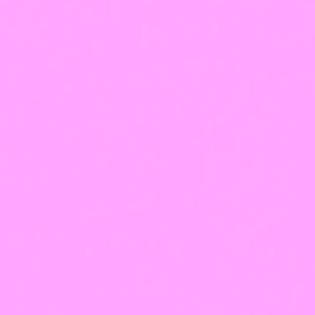
будущее сейчас!
Начни зарабатывать
Можно ли обучиться с нуля на мастера перманентного макияжа?
Предоставляются ли аппараты для работы?
Будет ли практика на моделях?
Будут ли на курсе самые продвинутые техники?
Все вопросы
Напишите
нам,