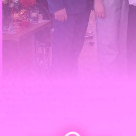
Благотворительная акция, приуроченную ко Дню
Победы!
16 апреля 2026 г.
Статьи
Где проходит граница между задачей массажиста и
задачей врача
17 января 2026 г.
Детский
массаж
Политика в отношении обработки
персональных данных
16 января 2026 г.
Статьи
Все материалы