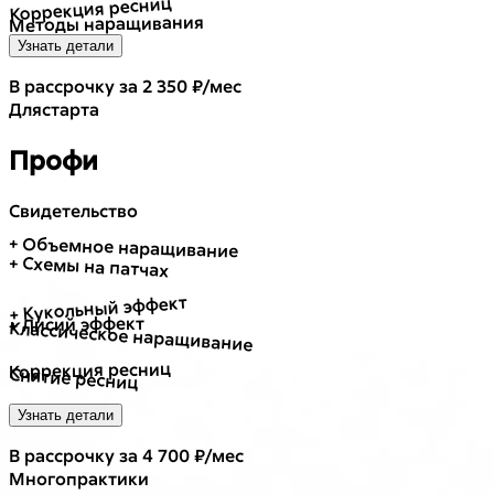
Коррекция ресниц
Методы наращивания
Узнать детали
В рассрочку за 2 350 ₽/мес
Для
старта
Профи
Свидетельство
+ Объемное наращивание
+ Схемы на патчах
+ Кукольный эффект
+ Лисий эффект
Классическое наращивание
Коррекция ресниц
Снятие ресниц
Узнать детали
В рассрочку за 4 700 ₽/мес
Много
практики