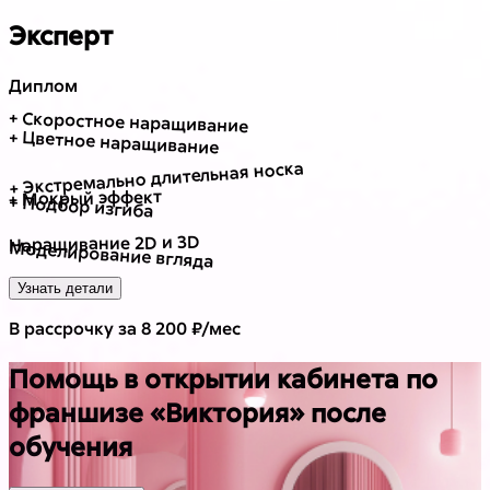
Эксперт
Диплом
+ Скоростное наращивание
+ Цветное наращивание
+ Экстремально длительная носка
+ Мокрый эффект
+ Подбор изгиба
Наращивание 2D и 3D
Моделирование вгляда
Узнать детали
В рассрочку за 8 200 ₽/мес
Помощь в открытии кабинета по
франшизе «Виктория» после
обучения