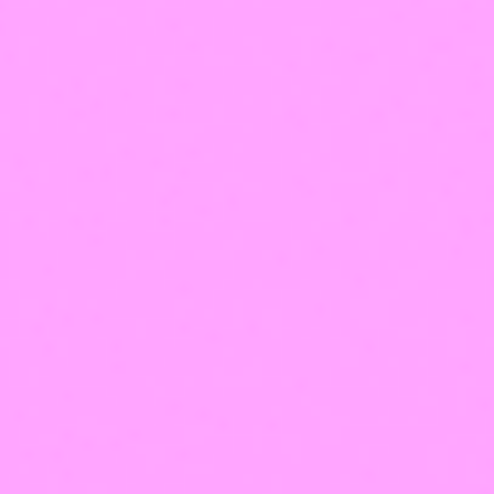
Можно ли начать без опыта?
Сколько длится обучение по наращиванию ресниц?
Какие материалы нужны для обучения по наращиванию ресниц?
Какие техники по наращиванию ресниц сейчас в тренде?
Все вопросы
Напишите
нам,
мы онлайн
Написать в VK