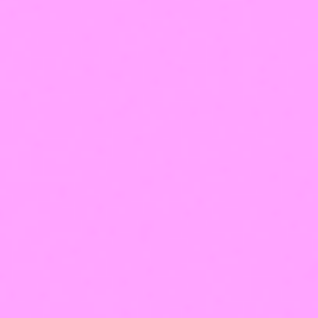
+7 (831) 266-04-90
info@viktoria-profi.ru
ул. Свободы, д. 63
⁠пр. Кораблестроителей, д. 22 Б
пр. Ильича, д 8.
ул. Тверская, д. 20
б-р Мещерский, д. 3, к. 2
Сафронова 7 к 1 Подъезд 1
ул. Маршала Голованова, д. 17
Лицензия на образование
Медицинская
лицензия
Оферта
Политика использования cookie-файлов
Политика
обработки персональных данных
Франшиза
Лицензия на образование
Медицинская лицензия
Оферта
Политика использования cookie-файлов
Политика обработки персональных данных
Франшиза
Оплатить