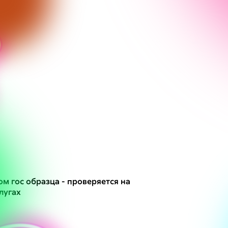
м гос образца - проверяется на
лугах