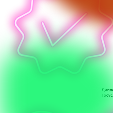
Дипло
Госус