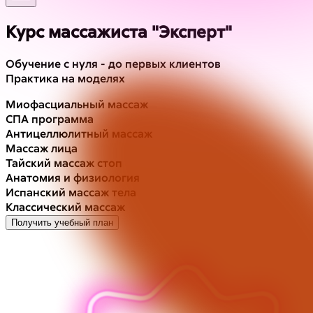
Курс массажиста "Эксперт"
Обучение с нуля - до первых клиентов
Практика на моделях
Миофасциальный массаж
СПА программа
Антицеллюлитный массаж
Массаж лица
Тайский массаж стоп
Анатомия и физиология
Испанский массаж тела
Классический массаж
Получить учебный план